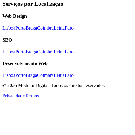
Serviços por Localização
Web Design
Lisboa
Porto
Braga
Coimbra
Leiria
Faro
SEO
Lisboa
Porto
Braga
Coimbra
Leiria
Faro
Desenvolvimento Web
Lisboa
Porto
Braga
Coimbra
Leiria
Faro
©
2026
Modular Digital. Todos os direitos reservados.
Privacidade
Termos