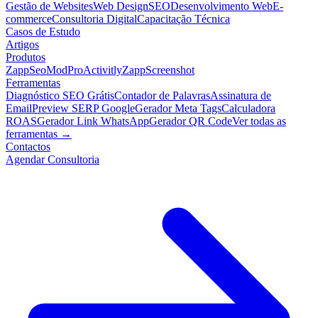
Gestão de Websites
Web Design
SEO
Desenvolvimento Web
E-
commerce
Consultoria Digital
Capacitação Técnica
Casos de Estudo
Artigos
Produtos
ZappSeo
ModPro
Activitly
ZappScreenshot
Ferramentas
Diagnóstico SEO Grátis
Contador de Palavras
Assinatura de
Email
Preview SERP Google
Gerador Meta Tags
Calculadora
ROAS
Gerador Link WhatsApp
Gerador QR Code
Ver todas as
ferramentas →
Contactos
Agendar Consultoria