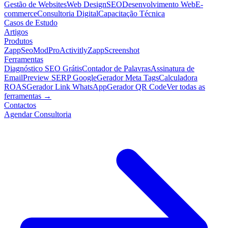
Gestão de Websites
Web Design
SEO
Desenvolvimento Web
E-
commerce
Consultoria Digital
Capacitação Técnica
Casos de Estudo
Artigos
Produtos
ZappSeo
ModPro
Activitly
ZappScreenshot
Ferramentas
Diagnóstico SEO Grátis
Contador de Palavras
Assinatura de
Email
Preview SERP Google
Gerador Meta Tags
Calculadora
ROAS
Gerador Link WhatsApp
Gerador QR Code
Ver todas as
ferramentas →
Contactos
Agendar Consultoria