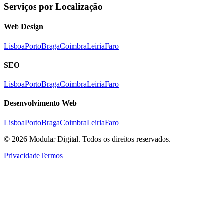
Serviços por Localização
Web Design
Lisboa
Porto
Braga
Coimbra
Leiria
Faro
SEO
Lisboa
Porto
Braga
Coimbra
Leiria
Faro
Desenvolvimento Web
Lisboa
Porto
Braga
Coimbra
Leiria
Faro
©
2026
Modular Digital. Todos os direitos reservados.
Privacidade
Termos