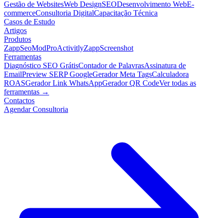
Gestão de Websites
Web Design
SEO
Desenvolvimento Web
E-
commerce
Consultoria Digital
Capacitação Técnica
Casos de Estudo
Artigos
Produtos
ZappSeo
ModPro
Activitly
ZappScreenshot
Ferramentas
Diagnóstico SEO Grátis
Contador de Palavras
Assinatura de
Email
Preview SERP Google
Gerador Meta Tags
Calculadora
ROAS
Gerador Link WhatsApp
Gerador QR Code
Ver todas as
ferramentas →
Contactos
Agendar Consultoria