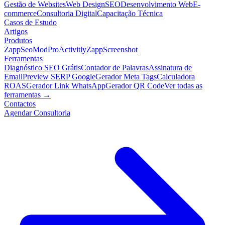
Gestão de Websites
Web Design
SEO
Desenvolvimento Web
E-
commerce
Consultoria Digital
Capacitação Técnica
Casos de Estudo
Artigos
Produtos
ZappSeo
ModPro
Activitly
ZappScreenshot
Ferramentas
Diagnóstico SEO Grátis
Contador de Palavras
Assinatura de
Email
Preview SERP Google
Gerador Meta Tags
Calculadora
ROAS
Gerador Link WhatsApp
Gerador QR Code
Ver todas as
ferramentas →
Contactos
Agendar Consultoria