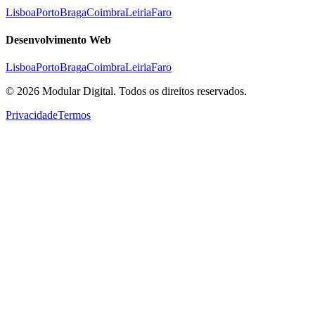
Lisboa
Porto
Braga
Coimbra
Leiria
Faro
Desenvolvimento Web
Lisboa
Porto
Braga
Coimbra
Leiria
Faro
©
2026
Modular Digital. Todos os direitos reservados.
Privacidade
Termos