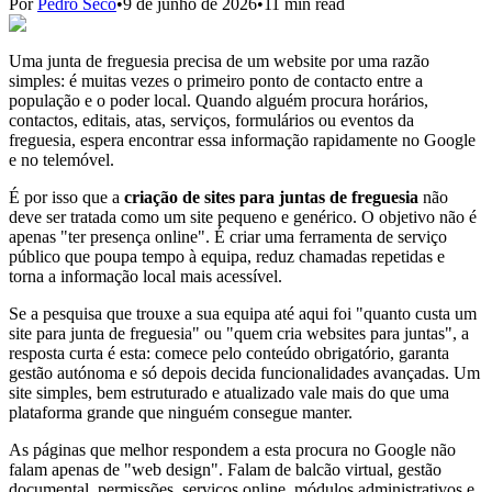
Por
Pedro Seco
•
9 de junho de 2026
•
11 min read
Uma junta de freguesia precisa de um website por uma razão
simples: é muitas vezes o primeiro ponto de contacto entre a
população e o poder local. Quando alguém procura horários,
contactos, editais, atas, serviços, formulários ou eventos da
freguesia, espera encontrar essa informação rapidamente no Google
e no telemóvel.
É por isso que a
criação de sites para juntas de freguesia
não
deve ser tratada como um site pequeno e genérico. O objetivo não é
apenas "ter presença online". É criar uma ferramenta de serviço
público que poupa tempo à equipa, reduz chamadas repetidas e
torna a informação local mais acessível.
Se a pesquisa que trouxe a sua equipa até aqui foi "quanto custa um
site para junta de freguesia" ou "quem cria websites para juntas", a
resposta curta é esta: comece pelo conteúdo obrigatório, garanta
gestão autónoma e só depois decida funcionalidades avançadas. Um
site simples, bem estruturado e atualizado vale mais do que uma
plataforma grande que ninguém consegue manter.
As páginas que melhor respondem a esta procura no Google não
falam apenas de "web design". Falam de balcão virtual, gestão
documental, permissões, serviços online, módulos administrativos e