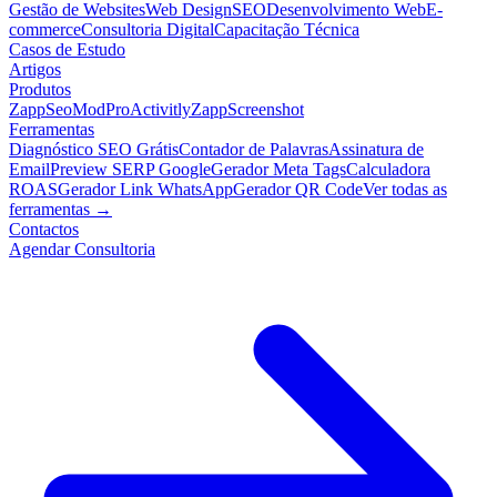
Gestão de Websites
Web Design
SEO
Desenvolvimento Web
E-
commerce
Consultoria Digital
Capacitação Técnica
Casos de Estudo
Artigos
Produtos
ZappSeo
ModPro
Activitly
ZappScreenshot
Ferramentas
Diagnóstico SEO Grátis
Contador de Palavras
Assinatura de
Email
Preview SERP Google
Gerador Meta Tags
Calculadora
ROAS
Gerador Link WhatsApp
Gerador QR Code
Ver todas as
ferramentas →
Contactos
Agendar Consultoria