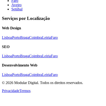
Faro
Aveiro
Setúbal
Serviços por Localização
Web Design
Lisboa
Porto
Braga
Coimbra
Leiria
Faro
SEO
Lisboa
Porto
Braga
Coimbra
Leiria
Faro
Desenvolvimento Web
Lisboa
Porto
Braga
Coimbra
Leiria
Faro
©
2026
Modular Digital. Todos os direitos reservados.
Privacidade
Termos