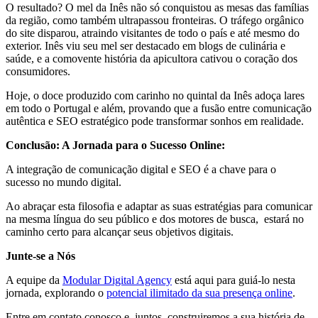
O resultado? O mel da Inês não só conquistou as mesas das famílias
da região, como também ultrapassou fronteiras. O tráfego orgânico
do site disparou, atraindo visitantes de todo o país e até mesmo do
exterior. Inês viu seu mel ser destacado em blogs de culinária e
saúde, e a comovente história da apicultora cativou o coração dos
consumidores.
Hoje, o doce produzido com carinho no quintal da Inês adoça lares
em todo o Portugal e além, provando que a fusão entre comunicação
autêntica e SEO estratégico pode transformar sonhos em realidade.
Conclusão: A Jornada para o Sucesso Online:
A integração de comunicação digital e SEO é a chave para o
sucesso no mundo digital.
Ao abraçar esta filosofia e adaptar as suas estratégias para comunicar
na mesma língua do seu público e dos motores de busca, estará no
caminho certo para alcançar seus objetivos digitais.
Junte-se a Nós
A equipe da
Modular Digital Agency
está aqui para guiá-lo nesta
jornada, explorando o
potencial ilimitado da sua presença online
.
Entre em contato conosco e, juntos, construiremos a sua história de