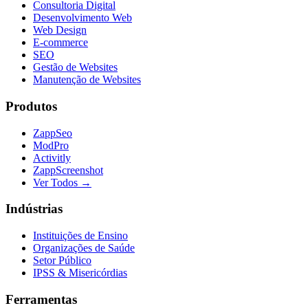
Consultoria Digital
Desenvolvimento Web
Web Design
E-commerce
SEO
Gestão de Websites
Manutenção de Websites
Produtos
ZappSeo
ModPro
Activitly
ZappScreenshot
Ver Todos →
Indústrias
Instituições de Ensino
Organizações de Saúde
Setor Público
IPSS & Misericórdias
Ferramentas