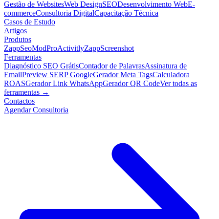
Gestão de Websites
Web Design
SEO
Desenvolvimento Web
E-
commerce
Consultoria Digital
Capacitação Técnica
Casos de Estudo
Artigos
Produtos
ZappSeo
ModPro
Activitly
ZappScreenshot
Ferramentas
Diagnóstico SEO Grátis
Contador de Palavras
Assinatura de
Email
Preview SERP Google
Gerador Meta Tags
Calculadora
ROAS
Gerador Link WhatsApp
Gerador QR Code
Ver todas as
ferramentas →
Contactos
Agendar Consultoria