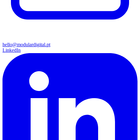
hello@modulardigital.pt
LinkedIn