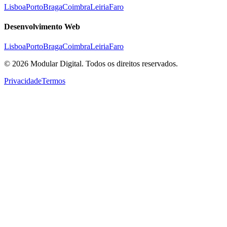
Lisboa
Porto
Braga
Coimbra
Leiria
Faro
Desenvolvimento Web
Lisboa
Porto
Braga
Coimbra
Leiria
Faro
©
2026
Modular Digital. Todos os direitos reservados.
Privacidade
Termos