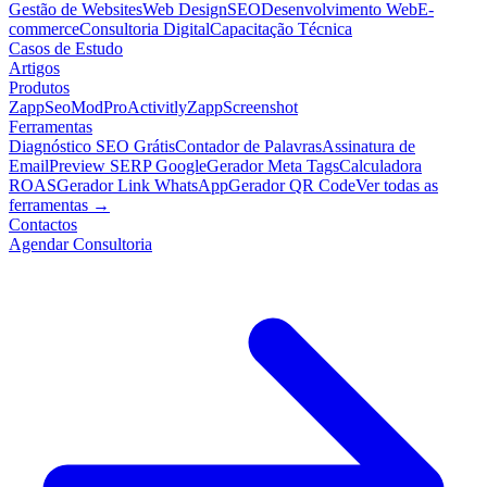
Gestão de Websites
Web Design
SEO
Desenvolvimento Web
E-
commerce
Consultoria Digital
Capacitação Técnica
Casos de Estudo
Artigos
Produtos
ZappSeo
ModPro
Activitly
ZappScreenshot
Ferramentas
Diagnóstico SEO Grátis
Contador de Palavras
Assinatura de
Email
Preview SERP Google
Gerador Meta Tags
Calculadora
ROAS
Gerador Link WhatsApp
Gerador QR Code
Ver todas as
ferramentas →
Contactos
Agendar Consultoria